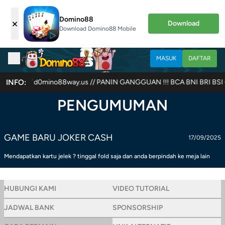
Domino88
×
Download
Download Domino88 Mobile
MASUK
DAFTAR
88hoki.net // d0mino88way.us // PANIN GANGGUAN !!! BCA BNI B
INFO:
PENGUMUMAN
GAME BARU JOKER CASH
17/09/2025
Mendapatkan kartu jelek ? tinggal fold saja dan anda berpindah ke meja lain
HUBUNGI KAMI
VIDEO TUTORIAL
JADWAL BANK
SPONSORSHIP