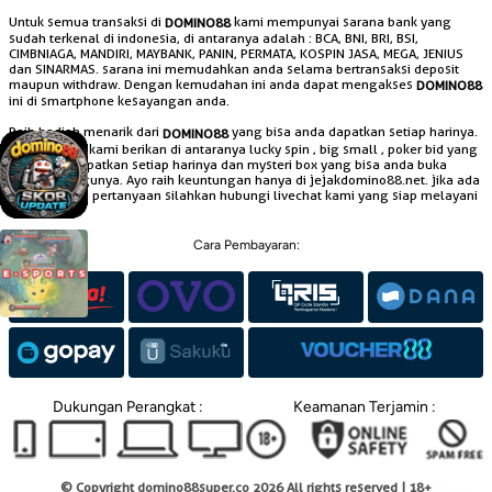
Untuk semua transaksi di
kami mempunyai sarana bank yang
DOMINO88
sudah terkenal di indonesia, di antaranya adalah : BCA, BNI, BRI, BSI,
CIMBNIAGA, MANDIRI, MAYBANK, PANIN, PERMATA, KOSPIN JASA, MEGA, JENIUS
dan SINARMAS. sarana ini memudahkan anda selama bertransaksi deposit
maupun withdraw. Dengan kemudahan ini anda dapat mengakses
DOMINO88
ini di smartphone kesayangan anda.
Raih hadiah menarik dari
yang bisa anda dapatkan setiap harinya.
DOMINO88
Hadiah yang kami berikan di antaranya lucky spin , big small , poker bid yang
bisa anda dapatkan setiap harinya dan mysteri box yang bisa anda buka
setiap minggunya. Ayo raih keuntungan hanya di jejakdomino88.net. jika ada
keluhan atau pertanyaan silahkan hubungi livechat kami yang siap melayani
anda.
Cara Pembayaran:
Dukungan Perangkat :
Keamanan Terjamin :
© Copyright domino88super.co 2026 All rights reserved | 18+