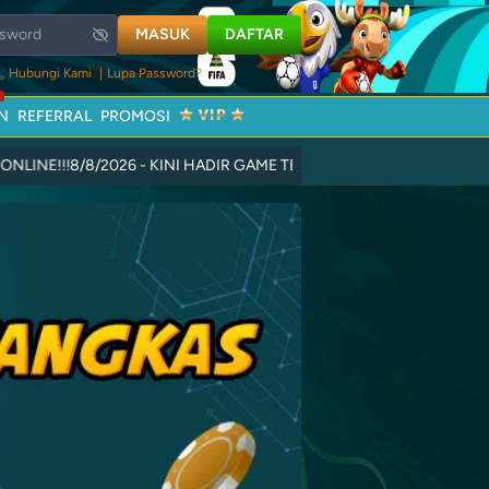
MASUK
DAFTAR
 Hubungi Kami
|
Lupa Password?
N
REFERRAL
PROMOSI
INE!!!
8/8/2026 - KINI HADIR GAME TERBARU JOKERCASH!! AKSES 