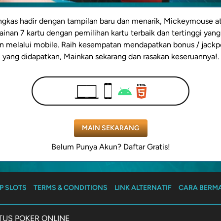
gkas hadir dengan tampilan baru dan menarik, Mickeymouse a
mainan 7 kartu dengan pemilihan kartu terbaik dan tertinggi ya
melalui mobile. Raih kesempatan mendapatkan bonus / jackpot
yang didapatkan, Mainkan sekarang dan rasakan keseruannya!.
MAIN SEKARANG
Belum Punya Akun?
Daftar Gratis!
P SLOTS
TERMS & CONDITIONS
LINK ALTERNATIF
CARA BERM
TUS POKER ONLINE