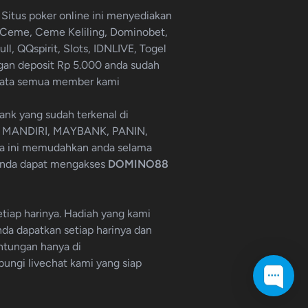
 Situs poker online ini menyediakan
 Ceme, Ceme Keliling, Dominobet,
l, QQspirit, Slots, IDNLIVE, Togel
gan deposit Rp 5.000 anda sudah
-data semua member kami
nk yang sudah terkenal di
AGA, MANDIRI, MAYBANK, PANIN,
 ini memudahkan anda selama
 anda dapat mengakses
DOMINO88
tiap harinya. Hadiah yang kami
anda dapatkan setiap harinya dan
ntungan hanya di
bungi livechat kami yang siap